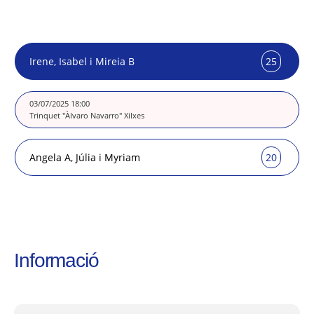
Irene, Isabel i Mireia B
25
20
03/07/2025 18:00
Trinquet "Àlvaro Navarro" Xilxes
Angela A, Júlia i Myriam
20
25
Informació