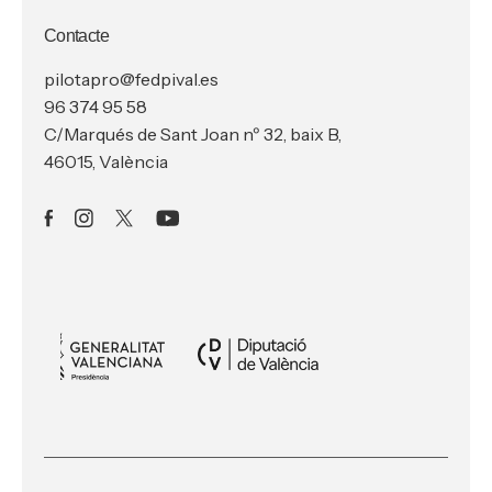
Contacte
pilotapro@fedpival.es
96 374 95 58
C/Marqués de Sant Joan nº 32, baix B,
46015, València