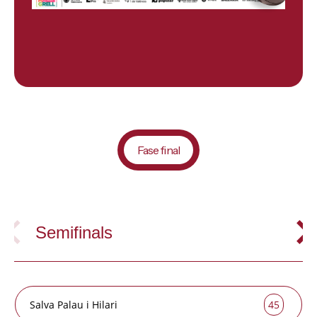
Fase final
Semifinals
Salva Palau i Hilari
45