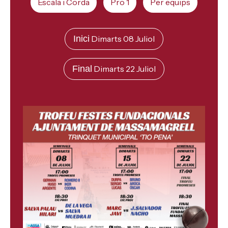
Escala i Corda
Pro 1
Per equips
Inici
Dimarts 08 Juliol
Final
Dimarts 22 Juliol