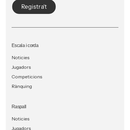
Registra't
Escala i corda
Noticies
Jugadors
Competicions
Rànquing
Raspall
Noticies
Jugadors