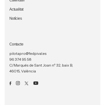
Calendari
Actualitat
Notícies
Contacte
pilotapro@fedpival.es
96 374 95 58
C/Marqués de Sant Joan nº 32, baix B,
46015, València