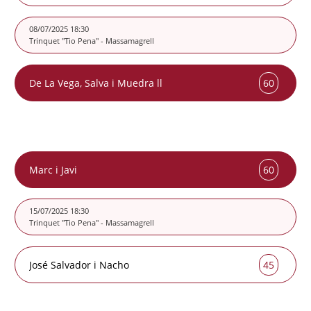
60
08/07/2025 18:30
Trinquet "Tio Pena" - Massamagrell
De La Vega, Salva i Muedra ll
60
45
Marc i Javi
60
45
15/07/2025 18:30
Trinquet "Tio Pena" - Massamagrell
José Salvador i Nacho
45
60