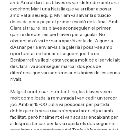
amb Ana al dau. Les blaves es van defendre amb una
excel·lent Mar i una Natalia que va arribar a posar
amb Val al seu equip. Myriam va salvar la situació
delicada per a pujar el primer escaló de la final. Amb
Clara al traure, les blaves aconseguien el primer
quinze directe i es perfilaven per a igualar. No
obstant això, va tornar a aparéixer la de l’Alqueria
d’Asnar per a enviar-la a la galeria i posar-se amb
oportunitat de tancar el següent joc. La de
Beniparrell va llegir esta vegada molt bé el servici alt
de Clara i va aconseguir marcar dos jocs de
diferència que van sentenciar els ànims de les seues
rivals.
Malgrat continuar intentant-ho, les blaves veien
molt complicada la remuntada i van cedir un tercer
joc. Amb el 15-00, Júlia va posposar per partida
doble que els seus rivals s’emportaren el joc amb
facilitat, però finalment el van acabar encaixant per
a després tancar per la via ràpida els dos següents i
proclamar-se campiones del Trofeu Mancomunitat