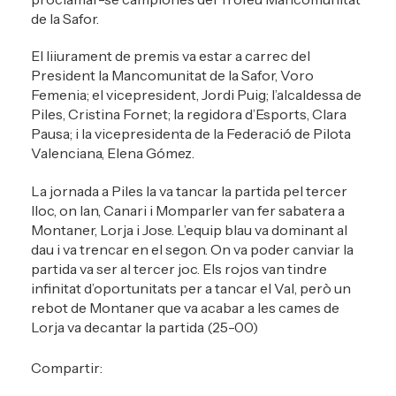
de la Safor.
El liiurament de premis va estar a carrec del
President la Mancomunitat de la Safor, Voro
Femenia; el vicepresident, Jordi Puig; l’alcaldessa de
Piles, Cristina Fornet; la regidora d’Esports, Clara
Pausa; i la vicepresidenta de la Federació de Pilota
Valenciana, Elena Gómez.
La jornada a Piles la va tancar la partida pel tercer
lloc, on Ian, Canari i Momparler van fer sabatera a
Montaner, Lorja i Jose. L’equip blau va dominant al
dau i va trencar en el segon. On va poder canviar la
partida va ser al tercer joc. Els rojos van tindre
infinitat d’oportunitats per a tancar el Val, però un
rebot de Montaner que va acabar a les cames de
Lorja va decantar la partida (25-00)
Compartir: