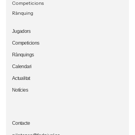
Competicions
Rànquing
Jugadors
Competicions
Rànquings
Calendari
Actualitat
Notícies
Contacte
pilotapro@fedpival.es