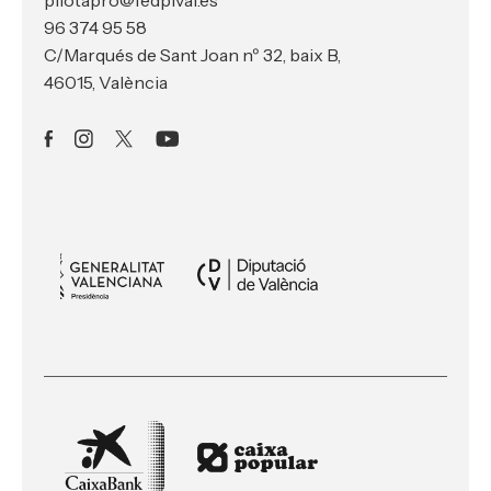
96 374 95 58
C/Marqués de Sant Joan nº 32, baix B,
46015, València