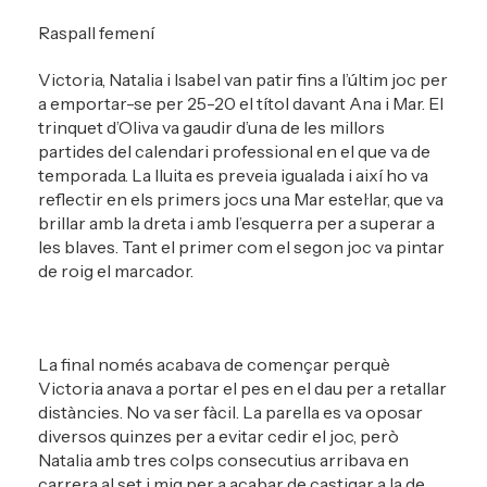
Raspall femení
Victoria, Natalia i Isabel van patir fins a l’últim joc per
a emportar-se per 25-20 el títol davant Ana i Mar. El
trinquet d’Oliva va gaudir d’una de les millors
partides del calendari professional en el que va de
temporada. La lluita es preveia igualada i així ho va
reflectir en els primers jocs una Mar estel·lar, que va
brillar amb la dreta i amb l’esquerra per a superar a
les blaves. Tant el primer com el segon joc va pintar
de roig el marcador.
La final només acabava de començar perquè
Victoria anava a portar el pes en el dau per a retallar
distàncies. No va ser fàcil. La parella es va oposar
diversos quinzes per a evitar cedir el joc, però
Natalia amb tres colps consecutius arribava en
carrera al set i mig per a acabar de castigar a la de