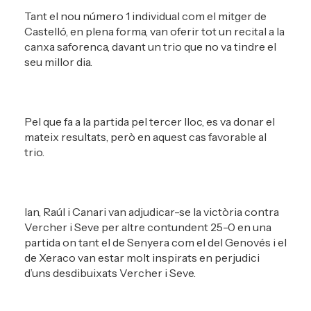
Tant el nou número 1 individual com el mitger de
Castelló, en plena forma, van oferir tot un recital a la
canxa saforenca, davant un trio que no va tindre el
seu millor dia.
Pel que fa a la partida pel tercer lloc, es va donar el
mateix resultats, però en aquest cas favorable al
trio.
Ian, Raúl i Canari van adjudicar-se la victòria contra
Vercher i Seve per altre contundent 25-0 en una
partida on tant el de Senyera com el del Genovés i el
de Xeraco van estar molt inspirats en perjudici
d’uns desdibuixats Vercher i Seve.