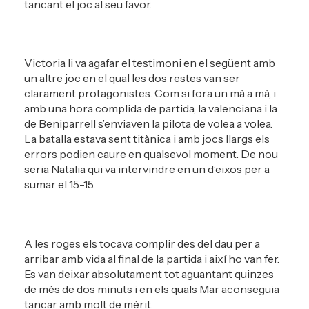
tancant el joc al seu favor.
Victoria li va agafar el testimoni en el següent amb
un altre joc en el qual les dos restes van ser
clarament protagonistes. Com si fora un mà a mà, i
amb una hora complida de partida, la valenciana i la
de Beniparrell s’enviaven la pilota de volea a volea.
La batalla estava sent titànica i amb jocs llargs els
errors podien caure en qualsevol moment. De nou
seria Natalia qui va intervindre en un d’eixos per a
sumar el 15-15.
A les roges els tocava complir des del dau per a
arribar amb vida al final de la partida i així ho van fer.
Es van deixar absolutament tot aguantant quinzes
de més de dos minuts i en els quals Mar aconseguia
tancar amb molt de mèrit.