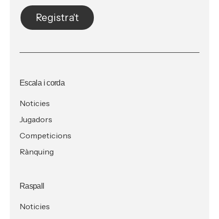
Registra't
Escala i corda
Noticies
Jugadors
Competicions
Rànquing
Raspall
Noticies