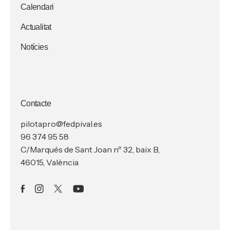
Calendari
Actualitat
Notícies
Contacte
pilotapro@fedpival.es
96 374 95 58
C/Marqués de Sant Joan nº 32, baix B,
46015, València