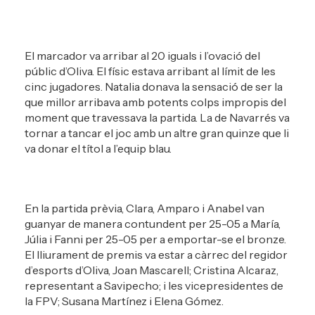
El marcador va arribar al 20 iguals i l’ovació del
públic d’Oliva. El físic estava arribant al límit de les
cinc jugadores. Natalia donava la sensació de ser la
que millor arribava amb potents colps impropis del
moment que travessava la partida. La de Navarrés va
tornar a tancar el joc amb un altre gran quinze que li
va donar el títol a l’equip blau.
En la partida prèvia, Clara, Amparo i Anabel van
guanyar de manera contundent per 25-05 a María,
Júlia i Fanni per 25-05 per a emportar-se el bronze.
El lliurament de premis va estar a càrrec del regidor
d’esports d’Oliva, Joan Mascarell; Cristina Alcaraz,
representant a Savipecho; i les vicepresidentes de
la FPV; Susana Martínez i Elena Gómez.