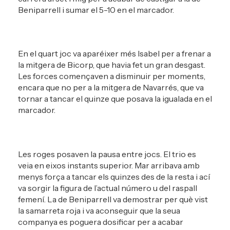
Beniparrell i sumar el 5-10 en el marcador.
En el quart joc va aparéixer més Isabel per a frenar a
la mitgera de Bicorp, que havia fet un gran desgast.
Les forces començaven a disminuir per moments,
encara que no per a la mitgera de Navarrés, que va
tornar a tancar el quinze que posava la igualada en el
marcador.
Les roges posaven la pausa entre jocs. El trio es
veia en eixos instants superior. Mar arribava amb
menys força a tancar els quinzes des de la resta i ací
va sorgir la figura de l’actual número u del raspall
femení. La de Beniparrell va demostrar per què vist
la samarreta roja i va aconseguir que la seua
companya es poguera dosificar per a acabar