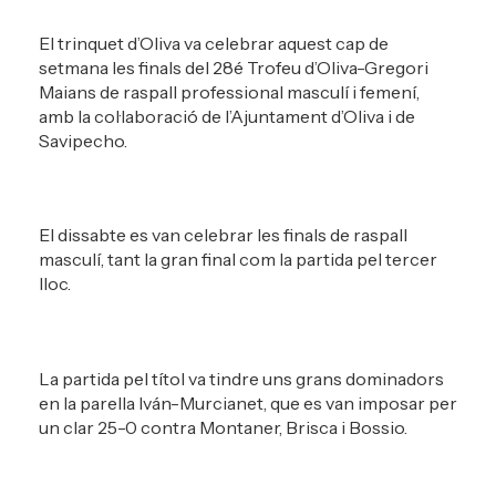
El trinquet d’Oliva va celebrar aquest cap de
setmana les finals del 28é Trofeu d’Oliva-Gregori
Maians de raspall professional masculí i femení,
amb la col·laboració de l’Ajuntament d’Oliva i de
Savipecho.
El dissabte es van celebrar les finals de raspall
masculí, tant la gran final com la partida pel tercer
lloc.
La partida pel títol va tindre uns grans dominadors
en la parella Iván-Murcianet, que es van imposar per
un clar 25-0 contra Montaner, Brisca i Bossio.