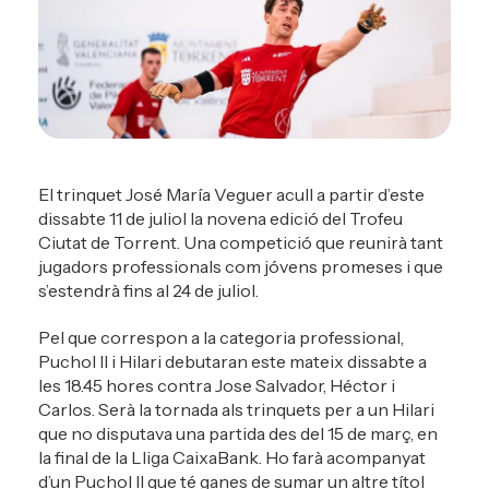
El trinquet José María Veguer acull a partir d’este
dissabte 11 de juliol la novena edició del
Trofeu
Ciutat de Torrent
. Una competició que reunirà tant
jugadors professionals com jóvens promeses i que
s’estendrà fins al 24 de juliol.
Pel que correspon a la categoria professional,
Puchol II i Hilari debutaran este mateix dissabte a
les 18.45 hores contra Jose Salvador, Héctor i
Carlos. Serà la tornada als trinquets per a un Hilari
que no disputava una partida des del 15 de març, en
la final de la Lliga CaixaBank. Ho farà acompanyat
d’un Puchol II que té ganes de sumar un altre títol