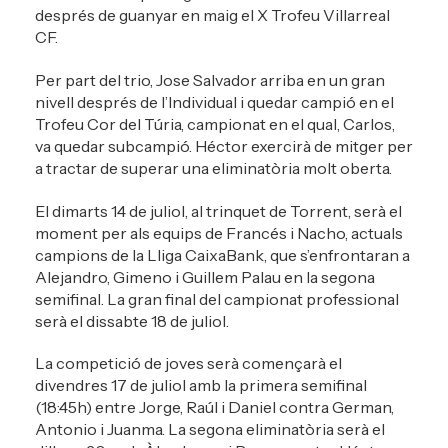
després de guanyar en maig el X Trofeu Villarreal
CF.
Per part del trio, Jose Salvador arriba en un gran
nivell després de l’Individual i quedar campió en el
Trofeu Cor del Túria, campionat en el qual, Carlos,
va quedar subcampió. Héctor exercirà de mitger per
a tractar de superar una eliminatòria molt oberta.
El dimarts 14 de juliol, al trinquet de Torrent, serà el
moment per als equips de Francés i Nacho, actuals
campions de la Lliga CaixaBank, que s’enfrontaran a
Alejandro, Gimeno i Guillem Palau en la segona
semifinal. La gran final del campionat professional
serà el dissabte 18 de juliol.
La competició de joves serà començarà el
divendres 17 de juliol amb la primera semifinal
(18:45h) entre Jorge, Raúl i Daniel contra German,
Antonio i Juanma. La segona eliminatòria serà el