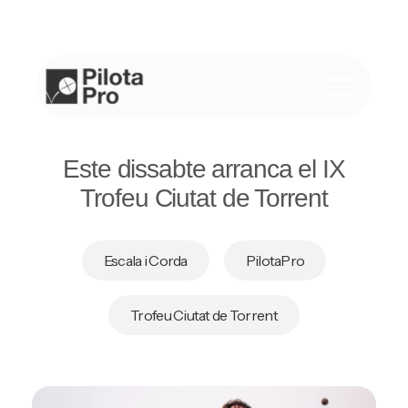
Saltar
al
contenido
Este dissabte arranca el IX
Trofeu Ciutat de Torrent
Escala i Corda
PilotaPro
Trofeu Ciutat de Torrent