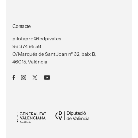
Contacte
pilotapro@fedpival.es
96 374 95 58
C/Marqués de Sant Joan nº 32, baix B,
46015, València