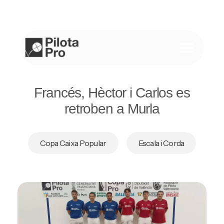
Saltar
al
contenido
Francés, Hèctor i Carlos es
retroben a Murla
Copa Caixa Popular
Escala i Corda