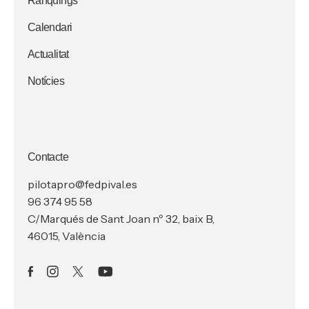
Rànquings
Calendari
Actualitat
Notícies
Contacte
pilotapro@fedpival.es
96 374 95 58
C/Marqués de Sant Joan nº 32, baix B,
46015, València