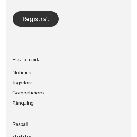
Registra't
Escala i corda
Noticies
Jugadors
Competicions
Rànquing
Raspall