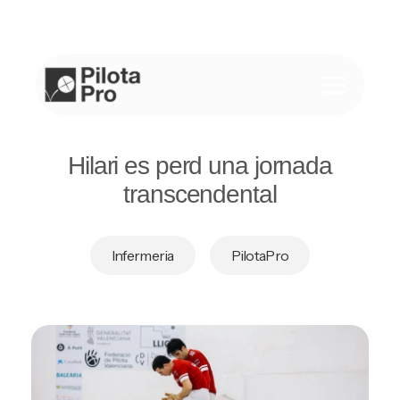
Saltar
al
contenido
Hilari es perd una jornada
transcendental
Infermeria
PilotaPro