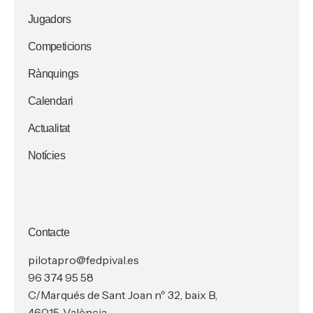
Jugadors
Competicions
Rànquings
Calendari
Actualitat
Notícies
Contacte
pilotapro@fedpival.es
96 374 95 58
C/Marqués de Sant Joan nº 32, baix B,
46015, València