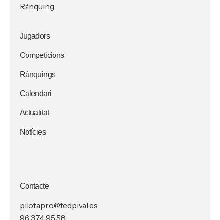
Rànquing
Jugadors
Competicions
Rànquings
Calendari
Actualitat
Notícies
Contacte
pilotapro@fedpival.es
96 374 95 58