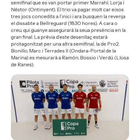
semifinal que es van portar primer Marrahí, Lorja i
Néstor (Ontinyent). El trio va pagar molt car eixos
tres jocs concedits a l’inici i ara busquen la revenja
el dissabte a Bellreguard (18.30 hores). A cara o
creu, qui guanye assegurarà la seua presència en la
gran final. La prèvia d’este desenllaç estarà
protagonitzat per una altra semifinal, la de Pro2.
Bonillo, Marc i Terrades II (Ondara-Portal de la
Marina) es mesurarà a Ramón, Bossio i Verdú (Llosa
de Ranes).