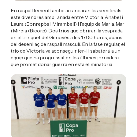
En raspall femení també arrancaran les semifinals
este divendres amb l’anada entre Victoria, Anabel i
Laura (Bonrepòs i Mirambell) i l’equip de Maria, Mar
i Mireia (Bicorp). Dos trios que obriran la vesprada
en el trinquet del Genovés a les 17.00 hores, abans
del desenllaç de raspall masculí. En la fase regular, el
trio de Victoria va aconseguir fer-li ‘sabatera’ a un
equip que ha progressat en les últimes jornades i
que promet donar guerra en esta eliminatòria.