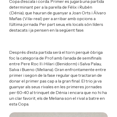
Copa d’escala i corda. Primer es jugarà una partida
determinant per a la parella de Félix i Rubén
(Dénia), que hauran de guanyar a Joan Orts i Álvaro
Mañas (Vila-real) per a arribar amb opcions a
l’última jornada. Per part seua, els locals són líders
destacats i ja pensen en la següent fase.
Després d’esta partida serà el torn perquè òbriga
foc la categoria de Pro1 amb l’anada de semifinals
entre Pere Roc II i Hilari (Benidorm) i Salva Palau,
Salva i Bueno (Meliana). Gran enfrontamente entre
primer i segon de la fase regular que tractaran de
donar el primer pas cap a la gran final. El trio ja va
guanyar als seus rivales en les primeres jornades
per 60-40 al trinquet de Dénia i encara que no hi ha
un clar favorit, els de Meliana son el rival a batre en
esta Copa.