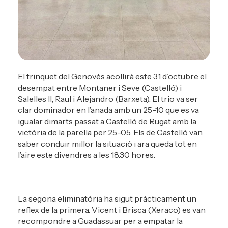
El trinquet del Genovés acollirà este 31 d’octubre el
desempat entre Montaner i Seve (Castelló) i
Salelles II, Raul i Alejandro (Barxeta). El trio va ser
clar dominador en l’anada amb un 25-10 que es va
igualar dimarts passat a Castelló de Rugat amb la
victòria de la parella per 25-05. Els de Castelló van
saber conduir millor la situació i ara queda tot en
l’aire este divendres a les 18.30 hores.
La segona eliminatòria ha sigut pràcticament un
reflex de la primera. Vicent i Brisca (Xeraco) es van
recompondre a Guadassuar per a empatar la