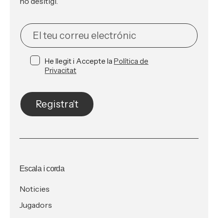
ho desitigi.
NEWSLETTER
He llegit i Accepte la
Política de
Privacitat
Registra't
Escala i corda
Noticies
Jugadors