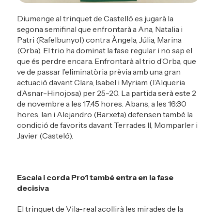
Diumenge al trinquet de Castelló es jugarà la
segona semifinal que enfrontarà a Ana, Natalia i
Patri (Rafelbunyol) contra Àngela, Júlia, Marina
(Orba). El trio ha dominat la fase regular i no sap el
que és perdre encara. Enfrontarà al trio d’Orba, que
ve de passar l’eliminatòria prèvia amb una gran
actuació davant Clara, Isabel i Myriam (l’Alqueria
d’Asnar-Hinojosa) per 25-20. La partida serà este 2
de novembre a les 17.45 hores. Abans, a les 16:30
hores, Ian i Alejandro (Barxeta) defensen també la
condició de favorits davant Terrades II, Momparler i
Javier (Casteló).
Escala i corda Pro1 també entra en la fase
decisiva
El trinquet de Vila-real acollirà les mirades de la