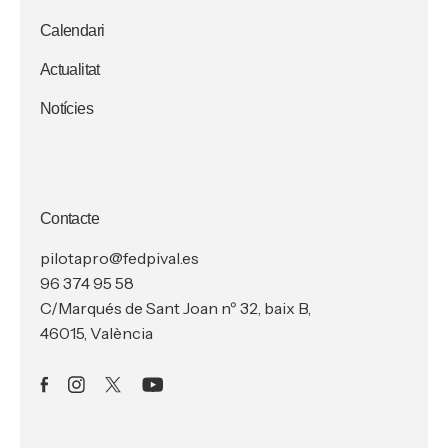
Calendari
Actualitat
Notícies
Contacte
pilotapro@fedpival.es
96 374 95 58
C/Marqués de Sant Joan nº 32, baix B,
46015, València