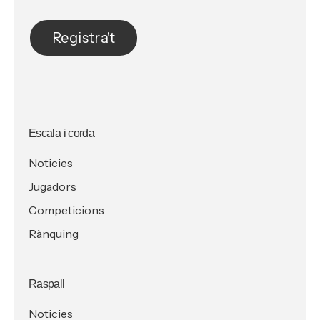
Registra't
Escala i corda
Noticies
Jugadors
Competicions
Rànquing
Raspall
Noticies