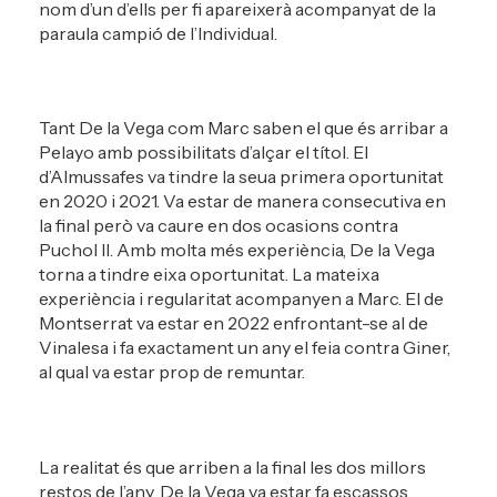
nom d’un d’ells per fi apareixerà acompanyat de la
paraula campió de l’Individual.
Tant De la Vega com Marc saben el que és arribar a
Pelayo amb possibilitats d’alçar el títol. El
d’Almussafes va tindre la seua primera oportunitat
en 2020 i 2021. Va estar de manera consecutiva en
la final però va caure en dos ocasions contra
Puchol II. Amb molta més experiència, De la Vega
torna a tindre eixa oportunitat. La mateixa
experiència i regularitat acompanyen a Marc. El de
Montserrat va estar en 2022 enfrontant-se al de
Vinalesa i fa exactament un any el feia contra Giner,
al qual va estar prop de remuntar.
La realitat és que arriben a la final les dos millors
restos de l’any. De la Vega va estar fa escassos