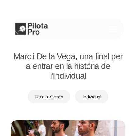
Saltar
al
contenido
Marc i De la Vega, una final per
a entrar en la història de
l’Individual
Escala i Corda
Individual