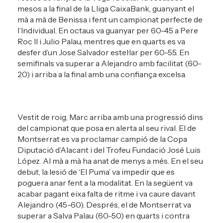
mesos a la final de la Lliga CaixaBank, guanyant el
mà a mà de Benissa i fent un campionat perfecte de
l’Individual. En octaus va guanyar per 60-45 a Pere
Roc II i Julio Palau, mentres que en quarts es va
desfer d’un Jose Salvador estel·lar per 60-55. En
semifinals va superar a Alejandro amb facilitat (60-
20) i arriba a la final amb una confiança excelsa.
Vestit de roig, Marc arriba amb una progressió dins
del campionat que posa en alerta al seu rival. El de
Montserrat es va proclamar campió de la Copa
Diputació d’Alacant i del Trofeu Fundació José Luis
López. Al mà a mà ha anat de menys a més. En el seu
debut, la lesió de ‘El Puma’ va impedir que es
poguera anar fent a la modalitat. En la següent va
acabar pagant eixa falta de ritme i va caure davant
Alejandro (45-60). Després, el de Montserrat va
superar a Salva Palau (60-50) en quarts i contra