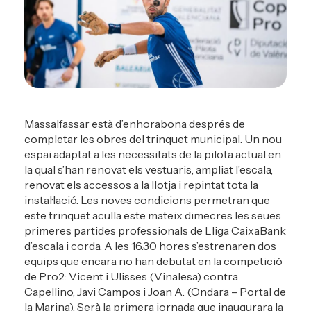
Massalfassar està d’enhorabona després de
completar les obres del trinquet municipal. Un nou
espai adaptat a les necessitats de la pilota actual en
la qual s’han renovat els vestuaris, ampliat l’escala,
renovat els accessos a la llotja i repintat tota la
instal·lació. Les noves condicions permetran que
este trinquet aculla este mateix dimecres les seues
primeres partides professionals de Lliga CaixaBank
d’escala i corda. A les 16.30 hores s’estrenaren dos
equips que encara no han debutat en la competició
de Pro2: Vicent i Ulisses (Vinalesa) contra
Capellino, Javi Campos i Joan A. (Ondara – Portal de
la Marina). Serà la primera jornada que inaugurara la