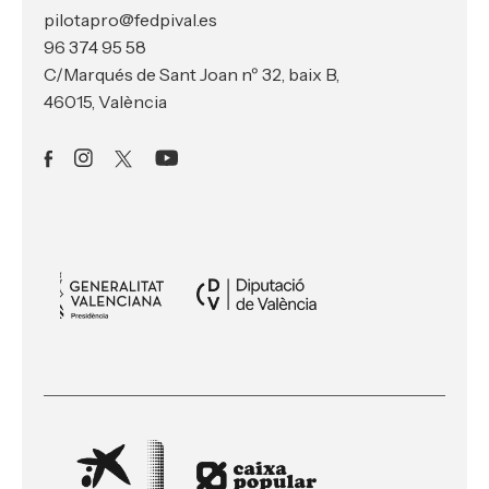
pilotapro@fedpival.es
96 374 95 58
C/Marqués de Sant Joan nº 32, baix B,
46015, València