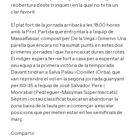
reobertura d’este trinquet i en la qual no hi ha un
clar favorit.
El plat fort de la jornada arribarà a les 18.00 hores
amb la Pro1. Partida que enfrontarà a l’equip de
Massalfassar, compost per De la Vega i Gimeno. Una
parella que encara no ha sumat punts en estes dos
primeres jornades i que ha encaixat dures derrotes.
El mitger espera fer-se fort a casa per a espentar al
seu equip a la primera victòria de la temporada.
Davant tindran a Salva Palau i Conillet (Orba), que
van reprendre el vol en la segona jornada guanyant
per 60-35 a l’equip de José Salvador, Pere i
Monrabal (Pedreguer-Masymas Supermercats).
Sèptim i octau classificat buscaran abandonar la
zona baixa de la taula per a començar a escalar
posicions que permeten estar en les semifinals de
març.
Compartir: