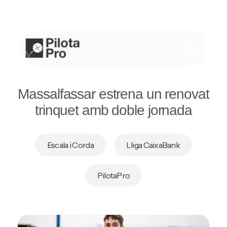
Saltar
al
contenido
Massalfassar estrena un renovat
trinquet amb doble jornada
Escala i Corda
Lliga CaixaBank
PilotaPro