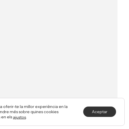
Made with ♥ by
a oferir-te la millor experiència en la
endre més sobre quines cookies
Aceptar
s en els
.
ajustos