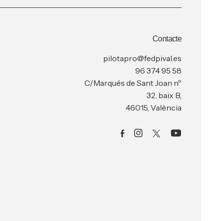
Contacte
pilotapro@fedpival.es
96 374 95 58
C/Marqués de Sant Joan nº
32, baix B,
46015, València