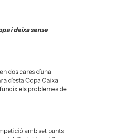
opa i deixa sense
ren dos cares d’una
ara d’esta Copa Caixa
rofundix els problemes de
mpetició amb set punts