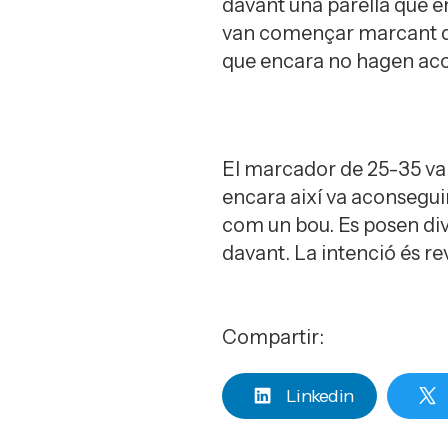
davant una parella que e
van començar marcant di
que encara no hagen aco
El marcador de 25-35 va q
encara així va aconsegui
com un bou. Es posen div
davant. La intenció és rev
Compartir:
Linkedin