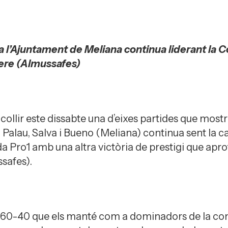
a l’Ajuntament de Meliana continua liderant la C
Pere (Almussafes)
acollir este dissabte una d’eixes partides que most
 Palau, Salva i Bueno (Meliana) continua sent la c
da Pro1 amb una altra victòria de prestigi que ap
ssafes).
un 60-40 que els manté com a dominadors de la co