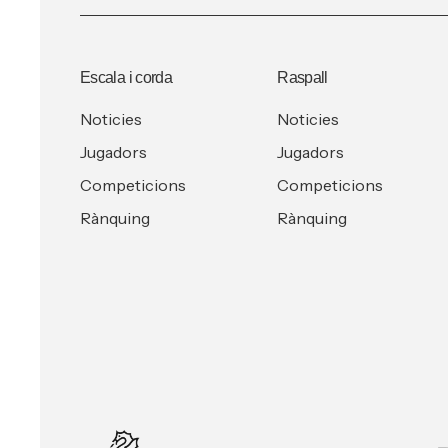
Escala i corda
Raspall
Noticies
Noticies
Jugadors
Jugadors
Competicions
Competicions
Rànquing
Rànquing