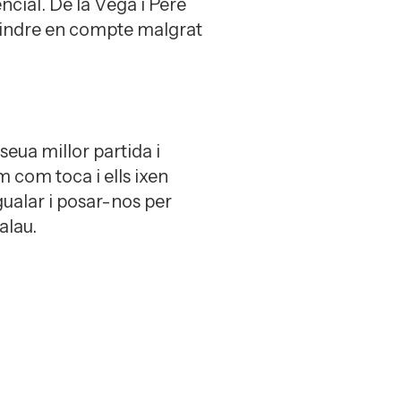
cial. De la Vega i Pere
tindre en compte malgrat
seua millor partida i
 com toca i ells ixen
ualar i posar-nos per
alau.