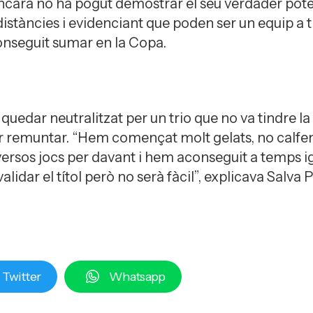
ncara no ha pogut demostrar el seu verdader poten
stàncies i evidenciant que poden ser un equip a 
nseguit sumar en la Copa.
uedar neutralitzat per un trio que no va tindre la 
r remuntar. “Hem començat molt gelats, no calfem
ersos jocs per davant i hem aconseguit a temps ig
alidar el títol però no serà fàcil”, explicava Salva P
Twitter
Whatsapp