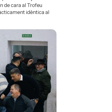
en de cara al Trofeu
àcticament idèntica al