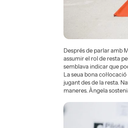
Després de parlar amb Ma
assumir el rol de resta pe
semblava indicar que pod
La seua bona col·locació
jugant des de la resta. N
maneres. Àngela sostenia e