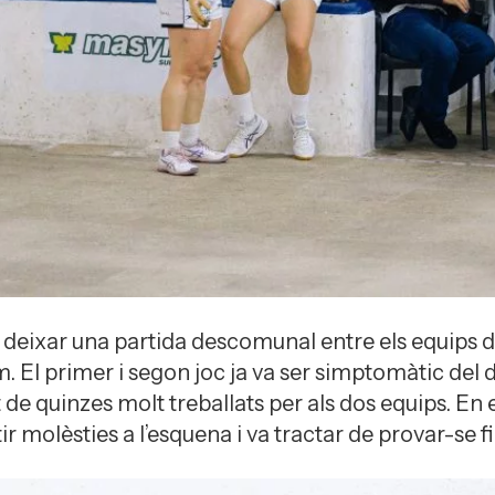
va deixar una partida descomunal entre els equips d
m. El primer i segon joc ja va ser simptomàtic del 
e quinzes molt treballats per als dos equips. En e
ir molèsties a l’esquena i va tractar de provar-se fi