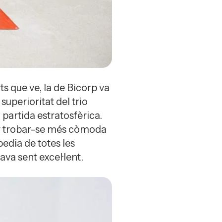
 que ve, la de Bicorp va
superioritat del trio
partida estratosfèrica.
Mar trobar-se més còmoda
pedia de totes les
ava sent excel·lent.