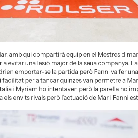
r, amb qui compartirà equip en el Mestres dimarts
r a evitar una lesió major de la seua companya. La 
rien emportar-se la partida però Fanni va fer una 
 i facilitat per a tancar quinzes van permetre a 
atalia i Myriam ho intentaven però la parella ho im
ls envits rivals però l’actuació de Mar i Fanni est