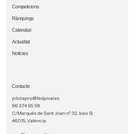
Competicions
Rànquings
Calendari
Actualitat
Notícies
Contacte
pilotapro@fedpival.es
96 374 95 58
C/Marqués de Sant Joan nº 32, baix B,
46015, València