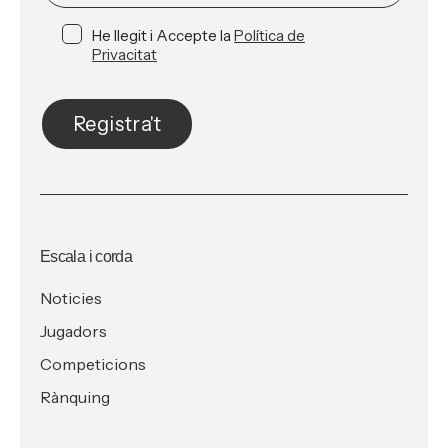
He llegit i Accepte la
Política de
Privacitat
Registra't
Escala i corda
Noticies
Jugadors
Competicions
Rànquing