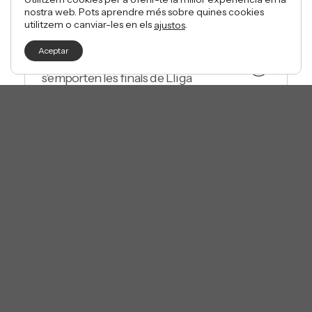
nostra web. Pots aprendre més sobre quines cookies
PilotaPro
Raspall
utilitzem o canviar-les en els
.
ajustos
Aceptar
Ondara-Portal de la Marina i Moixent
s’emporten les finals de Lliga
CaixaBank Pro2
Llegir més